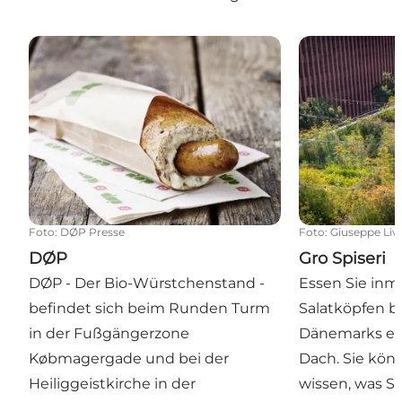
DØP
Gro Spiseri
Foto
:
DØP Presse
Foto
:
Giuseppe Liv
DØP
Gro Spiseri
DØP - Der Bio-Würstchenstand -
Essen Sie inm
befindet sich beim Runden Turm
Salatköpfen be
in der Fußgängerzone
Dänemarks er
Købmagergade und bei der
Dach. Sie kö
Heiliggeistkirche in der
wissen, was Si