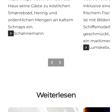
Haus seine Gäste zu köstlichen
inklusive ein
Smørrebrød, Hering und
frischem Fisch
ordentlichen Mengen an kaltem
ist mit Bilder
Schnaps ein.
Schiffsmodell
Schønnemann
geschmückt, 
ein maritimes 
Lumskebu
Zurück
Weiter
Weiterlesen
Flughafen Kopenhagen
Hotels in Ko