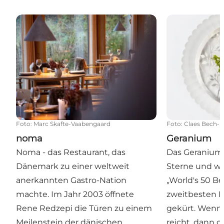
noma
Geranium
Foto
:
Marc Skafte-Vaabengaard
Foto
:
Claes Bech-
noma
Geranium
Noma - das Restaurant, das
Das Geranium 
Dänemark zu einer weltweit
Sterne und wu
anerkannten Gastro-Nation
„World's 50 B
machte. Im Jahr 2003 öffnete
zweitbesten R
Rene Redzepi die Türen zu einem
gekürt. Wenn 
Meilenstein der dänischen
reicht, dann g