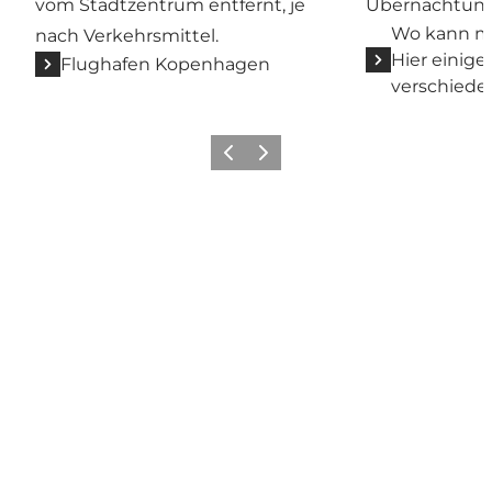
vom Stadtzentrum entfernt, je
Übernachtung
Wo kann m
nach Verkehrsmittel.
Hier einige
Flughafen Kopenhagen
verschied
Zurück
Weiter
Get Social