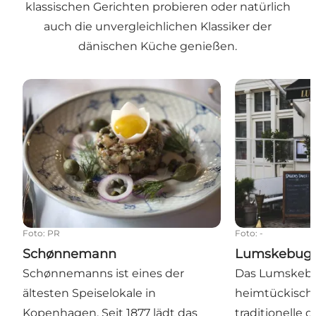
klassischen Gerichten probieren oder natürlich
auch die unvergleichlichen Klassiker der
dänischen Küche genießen.
Schønnemann
Lumskebugte
Foto
:
PR
Foto
:
-
Schønnemann
Lumskebug
Schønnemanns ist eines der
Das Lumskebu
ältesten Speiselokale in
heimtückische
Kopenhagen. Seit 1877 lädt das
traditionelle 