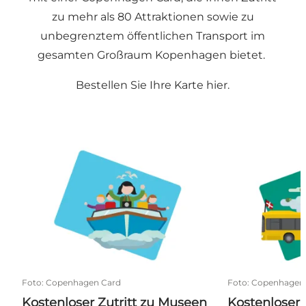
zu mehr als 80 Attraktionen sowie zu
unbegrenztem öffentlichen Transport im
gesamten Großraum Kopenhagen bietet.
Bestellen Sie Ihre Karte
hier
.
Kostenloser Zutritt zu Museen und Attraktionen
Kostenloser ö
Foto
:
Copenhagen Card
Foto
:
Copenhagen
Kostenloser Zutritt zu Museen
Kostenloser 