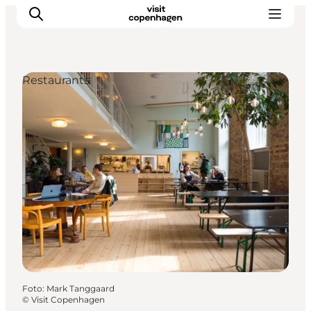
Restaurants
Aktivitäten
Essen und Trinken
Planen
Foto
:
Mark Tanggaard
©
Visit Copenhagen