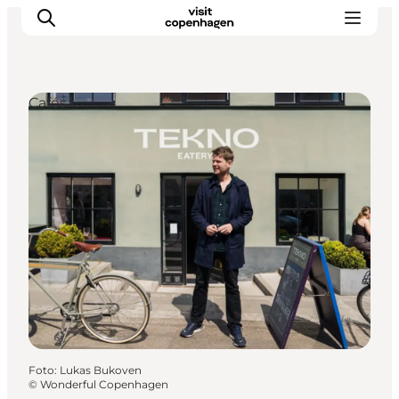
Cafés
Aktivitäten
Essen und Trinken
Planen
Foto
:
Lukas Bukoven
©
Wonderful Copenhagen