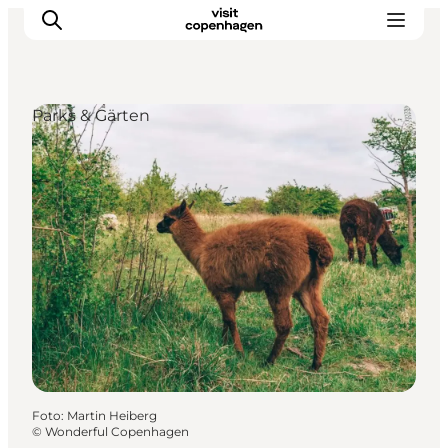
Parks & Gärten
Aktivitäten
Essen und Trinken
Planen
Foto
:
Martin Heiberg
©
Wonderful Copenhagen