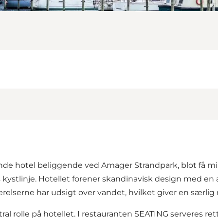
de hotel beliggende ved Amager Strandpark, blot få m
kystlinje. Hotellet forener skandinavisk design med en 
relserne har udsigt over vandet, hvilket giver en særli
ral rolle på hotellet. I restauranten SEATING serveres 