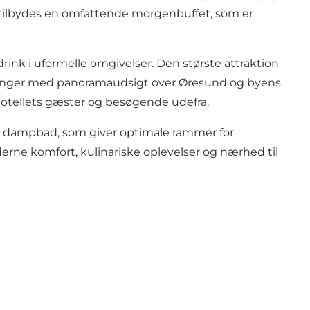
n tilbydes en omfattende morgenbuffet, som er
drink i uformelle omgivelser. Den største attraktion
veringer med panoramaudsigt over Øresund og byens
hotellets gæster og besøgende udefra.
og dampbad
, som giver optimale rammer for
derne komfort, kulinariske oplevelser og nærhed til