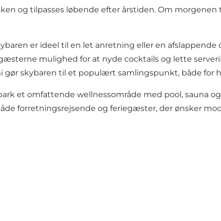
økken og tilpasses løbende efter årstiden. Om morgene
baren er ideel til en let anretning eller en afslappende 
r gæsterne mulighed for at nyde cocktails og lette ser
 gør skybaren til et populært samlingspunkt, både for 
park et
omfattende wellnessområde med pool, sauna 
r både forretningsrejsende og feriegæster, der ønsker mo