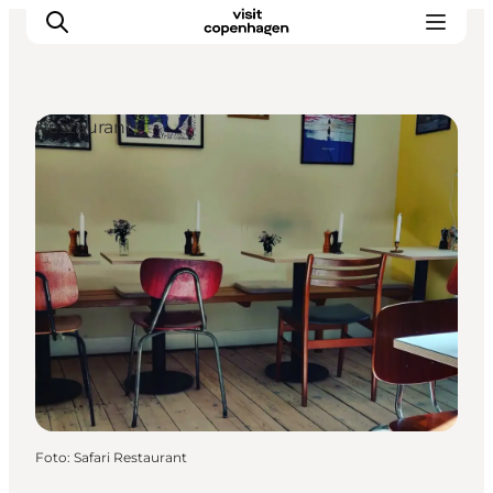
Restaurants
Aktivitäten
Essen und Trinken
Planen
Foto
:
Safari Restaurant