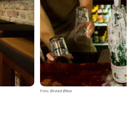
Foto
:
Ørsted Ølbar