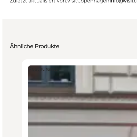
Zuletzt aktualisiert von:
VisitCopenhagen
info@visi
Ähnliche Produkte
Restaurants