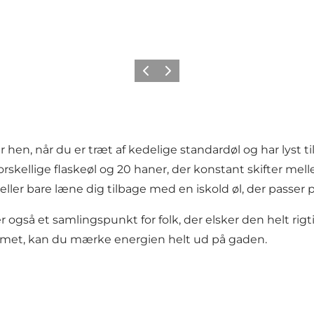
Zurück
Weiter
r hen, når du er træt af kedelige standardøl og har lyst
orskellige flaskeøl og 20 haner, der konstant skifter mell
ler bare læne dig tilbage med en iskold øl, der passer pe
r også et samlingspunkt for folk, der elsker den helt ri
mmet, kan du mærke energien helt ud på gaden.