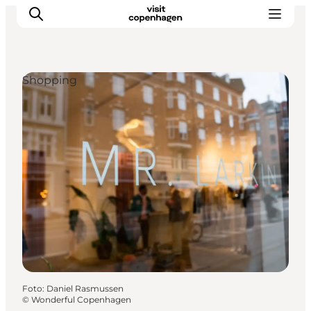
Shopping
Aktivitäten
Essen und Trinken
Planen
Foto
:
Daniel Rasmussen
©
Wonderful Copenhagen