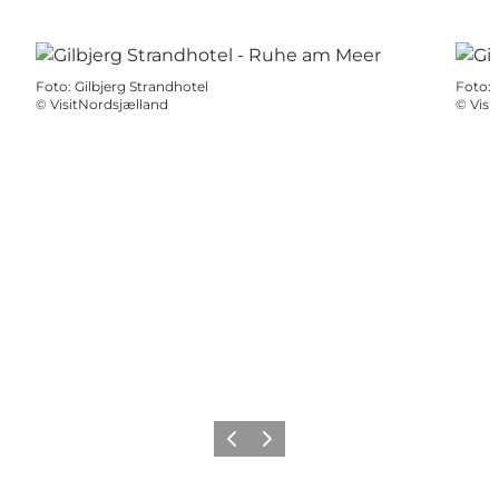
Foto
:
Gilbjerg Strandhotel
Foto
:
©
VisitNordsjælland
©
Visi
Zurück
Weiter