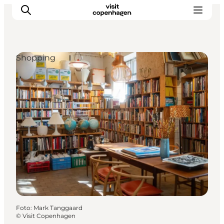
Shopping
Aktivitäten
Essen und Trinken
Planen
Foto
:
Mark Tanggaard
©
Visit Copenhagen