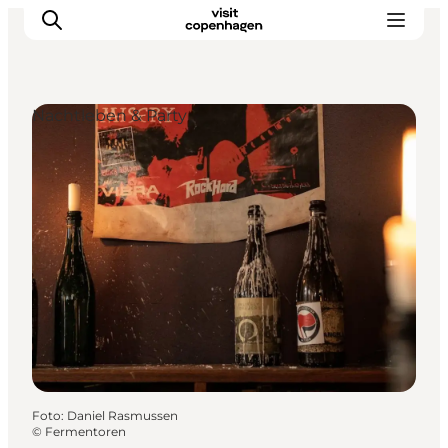
Nachtleben & Party
Aktivitäten
Essen und Trinken
Planen
Foto
:
Daniel Rasmussen
©
Fermentoren