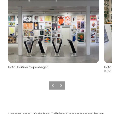
Foto
:
Edition Copenhagen
Foto
:
©
Edi
Zurück
Weiter