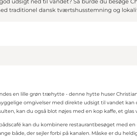
en god udsigt ned til vandet? Så burde du besøge C
ed traditionel dansk tværtshusstemning og lokali
indes en lille grøn træhytte - denne hytte huser Christi
 hyggelige omgivelser med direkte udsigt til vandet kan 
ulten, kan du også blot nøjes med en kop kaffe, et glas vi
bådscafé kan du kombinere restaurantbesøget med en d
e både, der sejler forbi på kanalen. Måske er du heldig a