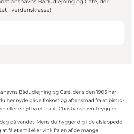
hristianshavns Bådudlejning og Café, der
tet i verdensklasse!
anshavns Bådudlejning og Café, der siden 1905 har
du her nyde både frokost og aftensmad fra et bistro-
n eller en øl fra et lokalt Christianshavn-bryggeri.
ag på vandet. Mens du hygger dig i de afslappede,
t få et smil eller vink fra en af de mange