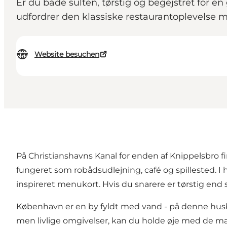
Er du både sulten, tørstig og begejstret for 
udfordrer den klassiske restaurantoplevelse m
Website besuchen
På Christianshavns Kanal for enden af Knippelsbro f
fungeret som robådsudlejning, café og spillested. I
inspireret menukort. Hvis du snarere er tørstig end s
København er en by fyldt med vand - på denne hus
men livlige omgivelser, kan du holde øje med de mang