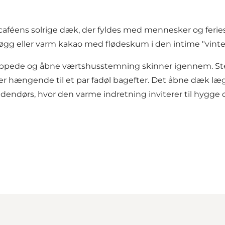
aféens solrige dæk, der fyldes med mennesker og ferie
løgg eller varm kakao med flødeskum i den intime "vint
afslappede og åbne værtshusstemning skinner igennem
iver hængende til et par fadøl bagefter. Det åbne dæk læ
endørs, hvor den varme indretning inviterer til hygge