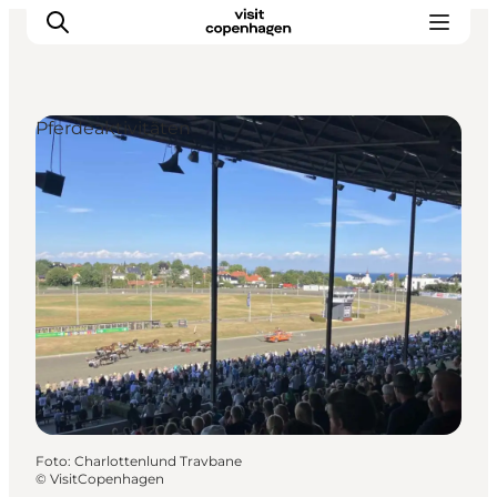
Pferdeaktivitäten
Aktivitäten
Essen und Trinken
Planen
Foto
:
Charlottenlund Travbane
©
VisitCopenhagen