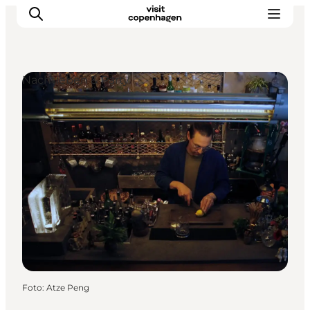
Nachtleben & Party
Aktivitäten
Essen und Trinken
Planen
Foto
:
Atze Peng