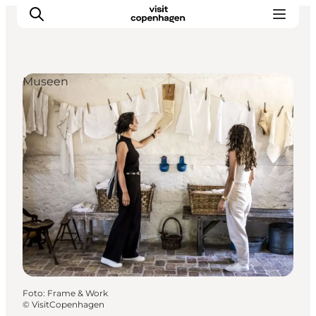
Museen
Aktivitäten
Essen und Trinken
Planen
Foto
:
Frame & Work
©
VisitCopenhagen