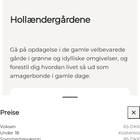
Hollændergårdene
Gå på opdagelse i de gamle velbevarede
gårde i grønne og idylliske omgivelser, og
forestil dig hvordan livet så ud som
amagerbonde i gamle dage.
Preise anzeigen
Preise
Website besuchen
Voksen
65 DKK
Under 18
Kostenlos
Sommerhøjsæson
85 DKK