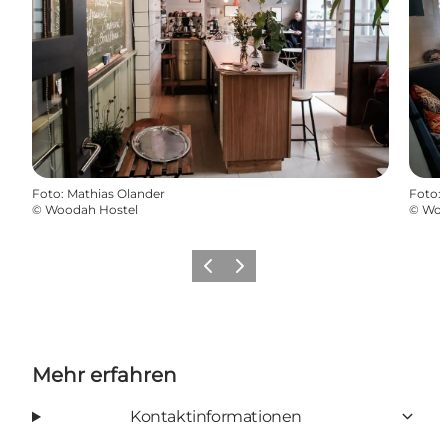
Foto
:
Mathias Olander
Foto
:
©
Woodah Hostel
©
Woo
Zurück
Weiter
Mehr erfahren
Kontaktinformationen