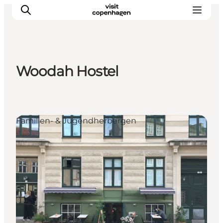
Woodah Hostel
Aktivitäten
Essen und Trinken
Planen
Familien- & Jugendherbergen