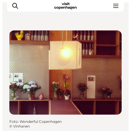
Nachtleben & Party
Aktivitäten
Essen und Trinken
Planen
Foto
:
Wonderful Copenhagen
©
Vinhanen