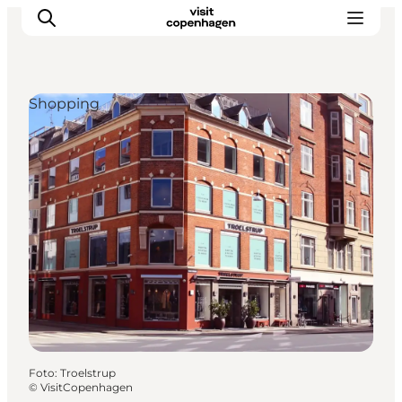
Shopping
Aktivitäten
Essen und Trinken
Planen
Foto
:
Troelstrup
©
VisitCopenhagen