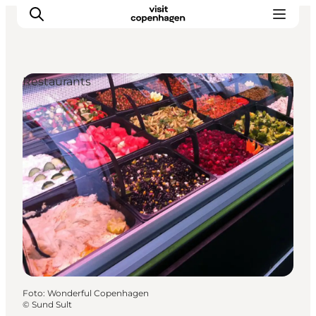
Restaurants
Aktivitäten
Essen und Trinken
Planen
Foto
:
Wonderful Copenhagen
©
Sund Sult