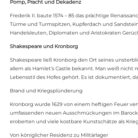
Pomp, Pracht und Dekadenz
Frederik II. baute 1574 – 85 das prächtige Renaissa
Türme und Turmspitzen, Kupferdach und Sandstein
Handelsleuten, Diplomaten und Aristokraten Gerü
Shakespeare und Kronborg
Shakespeare ließ Kronborg den Ort seines unsterbl
allem als Hamlet’s Castle bekannt. Man weiß nicht 
Lebensstil des Hofes gehört. Es ist dokumentiert,
Brand und Kriegsplünderung
Kronborg wurde 1629 von einem heftigen Feuer verwüs
umfassenden neuen Ausschmückungen im Barockstil
eroberten und viele kostbare Kunstschätze als Krie
Von königlicher Residenz zu Militärlager