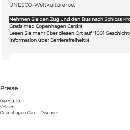
UNESCO-Weltkulturerbe.
Nehmen Sie den Zug und den Bus nach Schloss Kr
Gratis med Copenhagen Card
Lesen Sie mehr über diesen Ort auf "1001 Geschic
Information über Barrierefreiheit
Öffnungszeiten anzeigen
Öffnungszeiten
135-150 DKK
⌘
Preise
Unesco
Nach Monat filtern
5 August
Barrierefreiheit
Børn u. 18
Mittwoch
Voksen
6 August
Website besuchen
Copenhagen Card - Discover
Donnerstag
7 August
Freitag