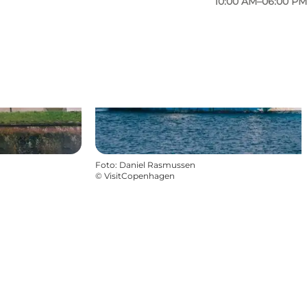
10:00 AM–06:00 PM
Foto
:
Daniel Rasmussen
©
VisitCopenhagen