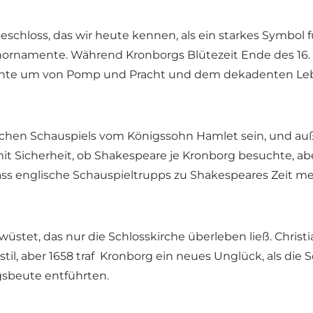
nceschloss, das wir heute kennen, als ein starkes Symbol
ornamente. Während Kronborgs Blütezeit Ende des 16. 
chte um von Pomp und Pracht und dem dekadenten Lebe
ichen Schauspiels vom Königssohn Hamlet sein, und auß
mit Sicherheit, ob Shakespeare je Kronborg besuchte, a
 dass englische Schauspieltrupps zu Shakespeares Zeit 
tet, das nur die Schlosskirche überleben ließ. Christia
, aber 1658 traf Kronborg ein neues Unglück, als die
gsbeute entführten.