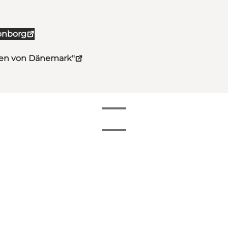
onborg
hten von Dänemark"