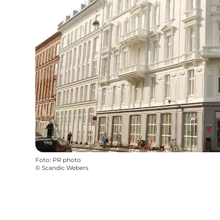
Foto
:
PR photo
©
Scandic Webers