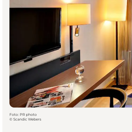
Foto
:
PR photo
©
Scandic Webers