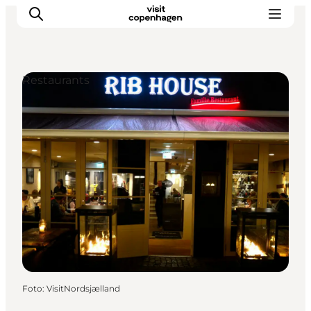
Restaurants
Aktivitäten
Essen und Trinken
Planen
Foto
:
VisitNordsjælland