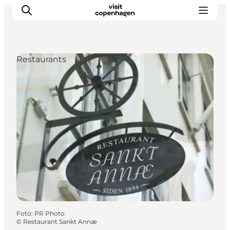
Restaurants
Aktivitäten
Essen und Trinken
Planen
Foto
:
PR Photo
©
Restaurant Sankt Annæ