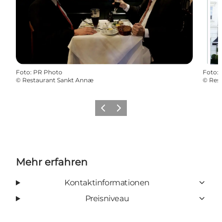
Foto
:
PR Photo
Foto
:
©
Restaurant Sankt Annæ
©
Res
Zurück
Weiter
Mehr erfahren
Kontaktinformationen
Preisniveau