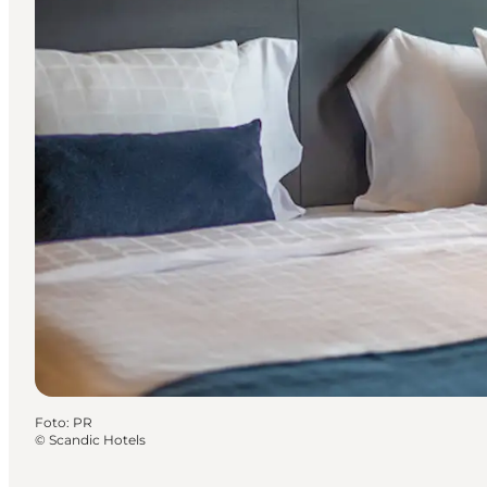
Foto
:
PR
©
Scandic Hotels