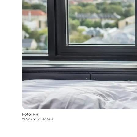
Foto
:
PR
©
Scandic Hotels