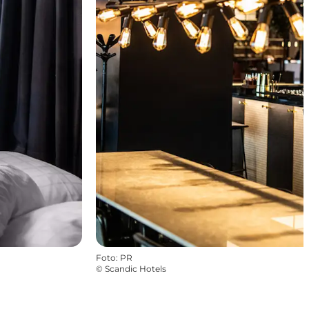
Foto
:
PR
©
Scandic Hotels