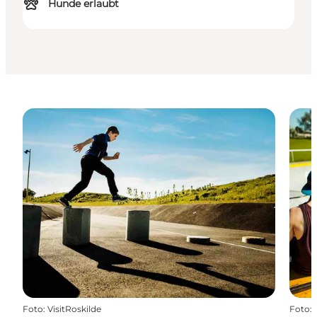
Hunde erlaubt
Foto
:
VisitRoskilde
Foto
: