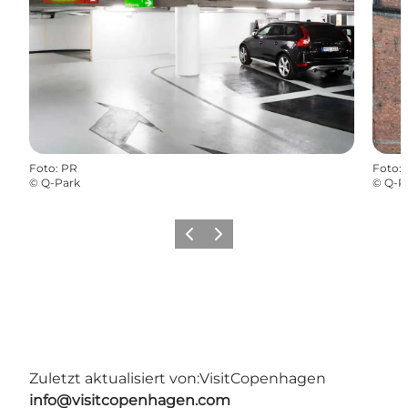
Foto
:
PR
Foto
:
©
Q-Park
©
Q-P
Zurück
Weiter
Zuletzt aktualisiert von:
VisitCopenhagen
info@visitcopenhagen.com