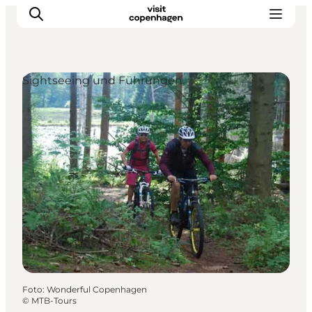
Sightseeing und Führungen
Aktivitäten
Essen und Trinken
Planen
Foto
:
Wonderful Copenhagen
©
MTB-Tours