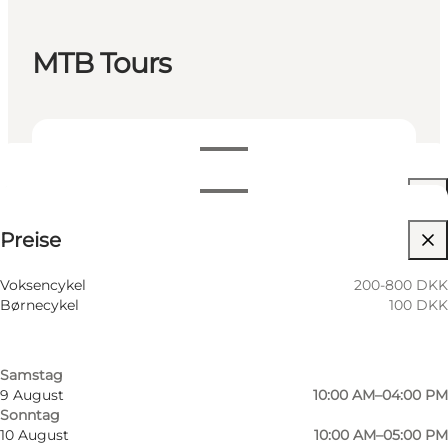
MTB Tours
Öffnungszeiten anzeigen
Öffnungszeiten
Preise anzeigen
Preise
Website besuchen
Nach Monat filtern
6 August
10:00 AM–05:00 PM
Voksencykel
200-800 DKK
Donnerstag
Børnecykel
100 DKK
7 August
10:00 AM–05:00 PM
Freitag
8 August
10:00 AM–04:00 PM
Samstag
9 August
10:00 AM–04:00 PM
Sonntag
Mehr erfahren
10 August
10:00 AM–05:00 PM