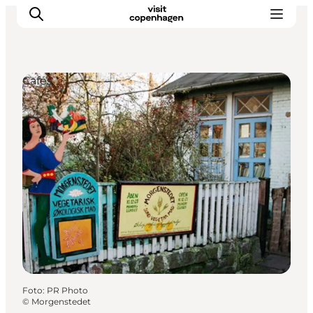
Cafés
Aktivitäten
Essen und Trinken
Planen
Foto
:
PR Photo
©
Morgenstedet