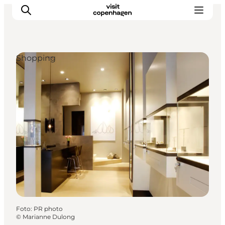
Shopping
Aktivitäten
Essen und Trinken
Planen
Foto
:
PR photo
©
Marianne Dulong