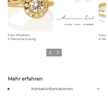
Foto
:
PR photo
Foto
:
©
Marianne Dulong
©
Mar
Zurück
Weiter
Mehr erfahren
Kontaktinformationen