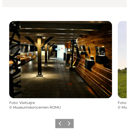
Foto
:
VisitLejre
Foto
:
©
Museumskoncernen ROMU
©
Mus
Zurück
Weiter