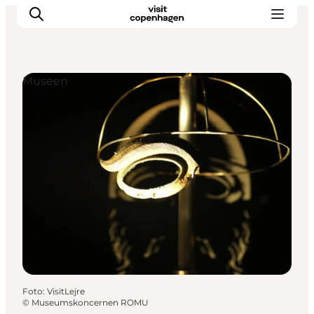
Museen
Aktivitäten
Essen und Trinken
Planen
Foto
:
VisitLejre
©
Museumskoncernen ROMU