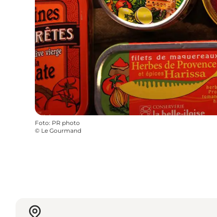
Foto
:
PR photo
©
Le Gourmand