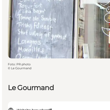
Foto
:
PR photo
©
Le Gourmand
Le Gourmand