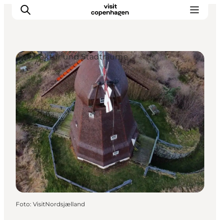
Architektur und Stadträume
Aktivitäten
Essen und Trinken
Planen
Foto
:
VisitNordsjælland