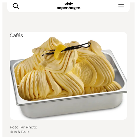
Cafés
Aktivitäten
Essen und Trinken
Planen
Foto
:
Pr Photo
©
Is à Bella