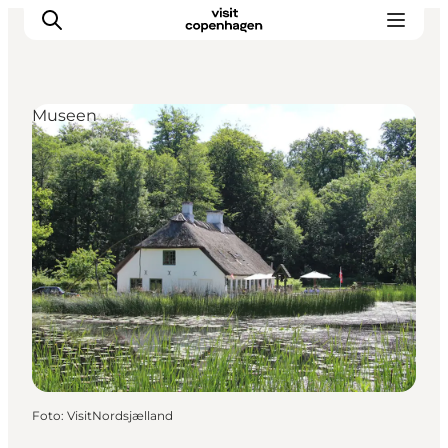
Museen
Aktivitäten
Essen und Trinken
Planen
Foto
:
VisitNordsjælland