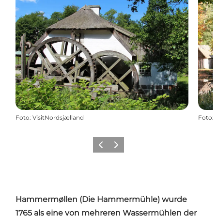
Foto
:
VisitNordsjælland
Foto
:
Zurück
Weiter
Hammermøllen (Die Hammermühle) wurde
1765 als eine von mehreren Wassermühlen der