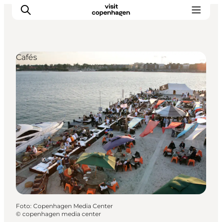
Cafés
Aktivitäten
Essen und Trinken
Planen
Foto
:
Copenhagen Media Center
©
copenhagen media center