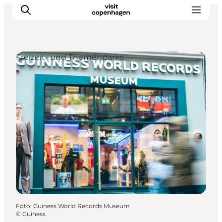
Freizeit- und Themenparks
Aktivitäten
Essen und Trinken
Planen
Foto
:
Guiness World Records Museum
©
Guiness