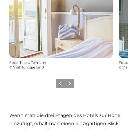
Foto
:
Tine Uffelmann
Foto
:
©
VisitNordsjælland
©
Visi
Zurück
Weiter
Wenn man die drei Etagen des Hotels zur Höhe
hinzufügt, erhält man einen einzigartigen Blick