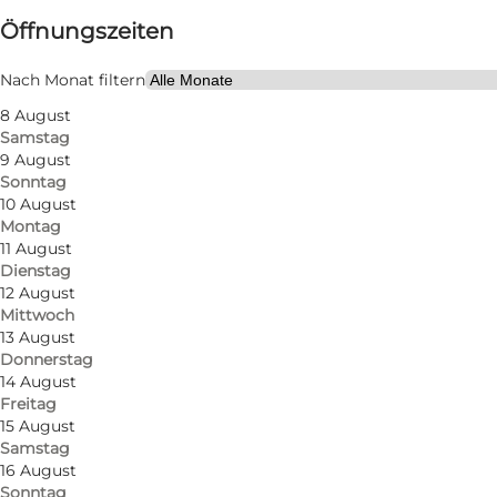
⌘
Öffnungszeiten
Sankt Hannes Kreuz
Website besuchen
Nach Monat filtern
8 August
Samstag
9 August
Sonntag
10 August
Montag
11 August
Dienstag
12 August
Mittwoch
13 August
Donnerstag
14 August
Freitag
15 August
Samstag
16 August
Sonntag