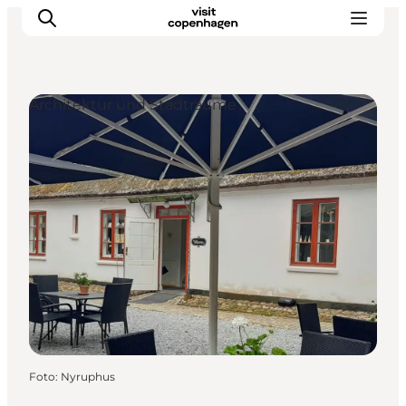
Architektur und Stadträume
Aktivitäten
Essen und Trinken
Planen
Foto
:
Nyruphus