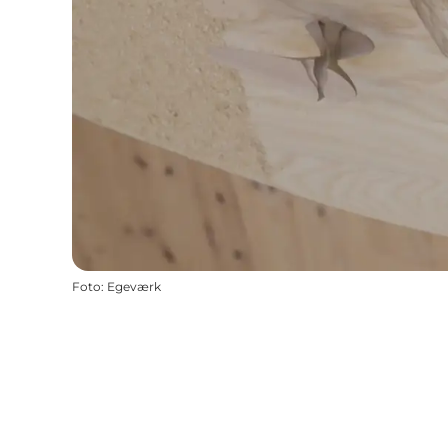
Foto
:
Egeværk