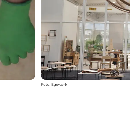
Foto
:
Egeværk