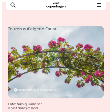
Touren auf eigene Faust
Aktivitäten
Essen und Trinken
Planen
Fredensborg, Nordseeland
Foto
:
Nikolaj Danielsen
©
VisitNordsjælland