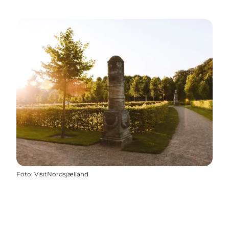
Foto
:
VisitNordsjælland