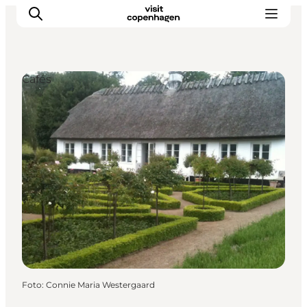
Cafés
Aktivitäten
Essen und Trinken
Planen
Foto
:
Connie Maria Westergaard