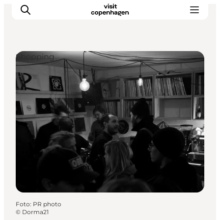
Shopping
Aktivitäten
Essen und Trinken
Planen
Foto
:
PR photo
©
Dorma21