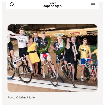
Fahrradvermieter
Aktivitäten
Essen und Trinken
Planen
Foto
:
Kristina Møller