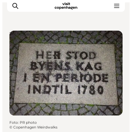
Touren auf eigene Faust
Aktivitäten
Essen und Trinken
Planen
Foto
:
PR photo
©
Copenhagen Weirdwalks