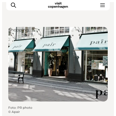
Shopping
Aktivitäten
Essen und Trinken
Planen
Foto
:
PR photo
©
Apair